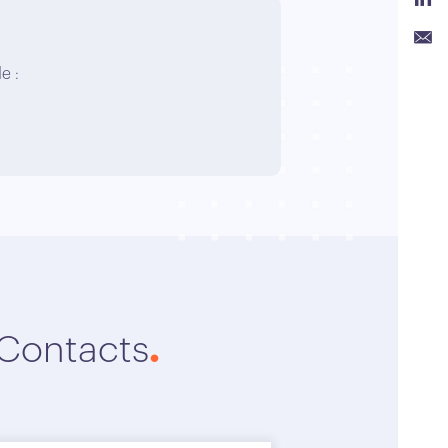
Link
e :
Emai
 Contacts