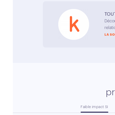
TOU
Décou
relat
LA S
p
Faible impact SI