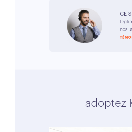
CE S
Optim
nos u
TÉMO
adoptez 