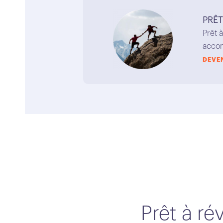
PRÊT
Prêt 
accom
DEVE
Prêt à ré