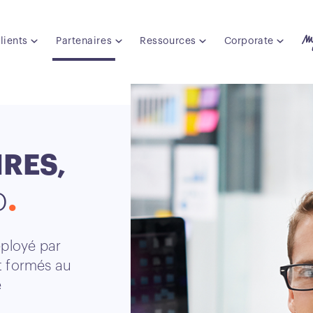
lients
Partenaires
Ressources
Corporate
IRES,
o
éployé par
t formés au
e