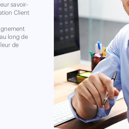
leur savoir-
ation Client
pagnement
 au long de
lleur de