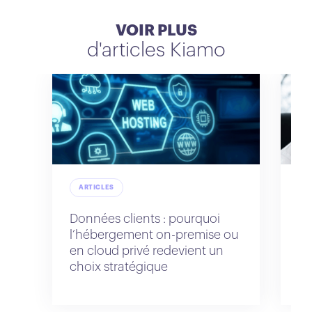
VOIR PLUS
d'articles Kiamo
ARTICLES
A
Données clients : pourquoi
Gé
l’hébergement on-premise ou
ce
en cloud privé redevient un
et
choix stratégique