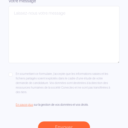
Votre message
En soumettant ce formulaire, j'accepte que les informations saisies et les
fichiers partagés soient exploités dans le cadre d'une étude de votre
demande de candidature. Vos données sont destinées à la direction des
ressources humaines de la société Conecteo et ne sont pas transférées à
des tiers.
En savoir plus
sur la gestion de vos données et vos droits.