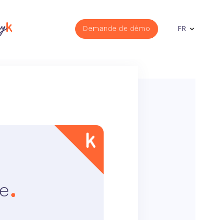
Demande de démo
FR
ve