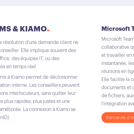
MS & KIAMO
Microsoft
Microsoft Team
la résolution d’une demande client ne
collaborative
seiller. Elle implique souvent des
et travailler e
fice, des équipes IT, ou des
instantanée, le
es en temps réel.
réunions en lig
eams à Kiamo permet de décloisonner
Elle facilite la
oration interne. Les conseillers peuvent
documents et d
bons interlocuteurs, sans quitter leur
de fichiers, au
s plus rapides, plus justes et une
l’intégration av
améliorée. La connexion à Kiamo se
nID).
Demande d'in