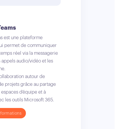
 Teams
s est une plateforme
 qui permet de communiquer
n temps réel via la messagerie
s appels audio/vidéo et les
ne.
 collaboration autour de
e projets grâce au partage
x espaces d’équipe et à
ec les outils Microsoft 365.
formations