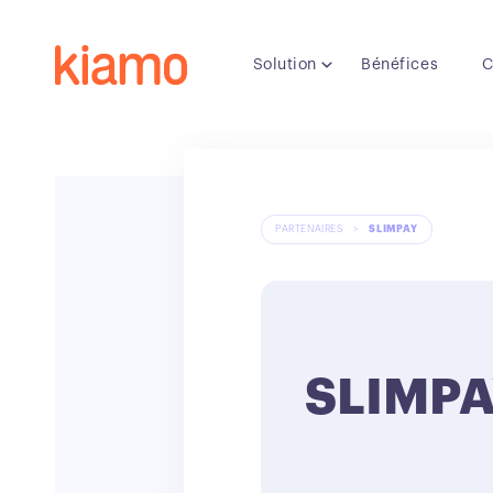
Solution
Bénéfices
C
PARTENAIRES
>
SLIMPAY
SLIMP