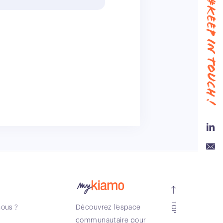
#keep in touch !
Link
Emai
TOP
ous ?
Découvrez l’espace
communautaire pour