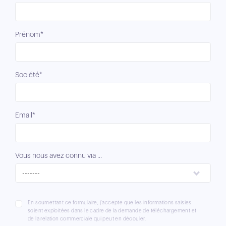
Prénom*
Société*
Email*
Vous nous avez connu via ...
-------
En soumettant ce formulaire, j'accepte que les informations saisies
soient exploitées dans le cadre de la demande de téléchargement et
de la relation commerciale qui peut en découler.