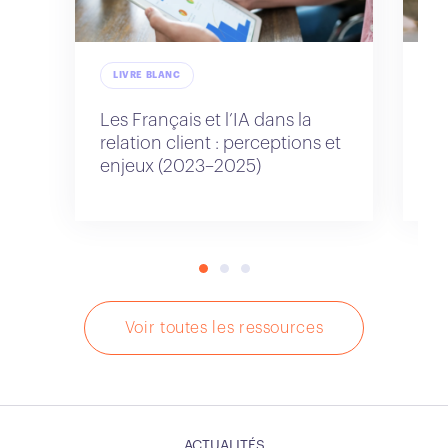
LIVRE BLANC
L
Les Français et l’IA dans la
Le
relation client : perceptions et
re
enjeux (2023–2025)
pe
ex
Voir toutes les ressources
ACTUALITÉS