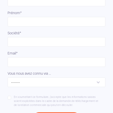
Prénom*
Société*
Email*
Vous nous avez connu via ...
-------
En soumettant ce formulaire, j'accepte que les informations saisies
soient exploitées dans le cadre de la demande de téléchargement et
de la relation commerciale qui peut en découler.