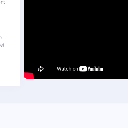
ent
e
 et