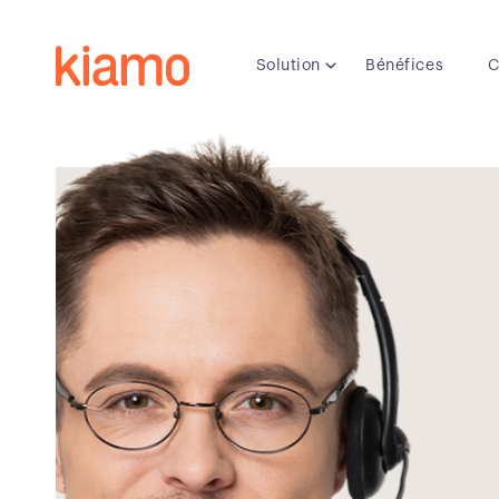
Solution
Bénéfices
C
PRODUIT
LE SMS CONV
Anticipez vos pi
Vos clients peuvent désorm
directement à votre service 
sans application à installer.