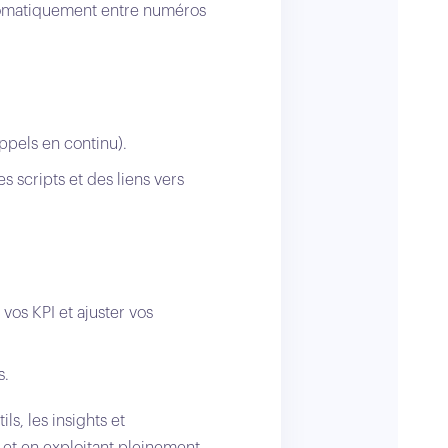
utomatiquement entre numéros
ppels en continu).
s scripts et des liens vers
vos KPI et ajuster vos
s.
ls, les insights et
 et en exploitant pleinement