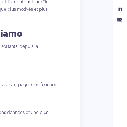
nt l’accent sur leur rôle
 que plus motivés et plus
Link
Emai
Kiamo
ortants, depuis la
ont vos campagnes en fonction
des données et une plus