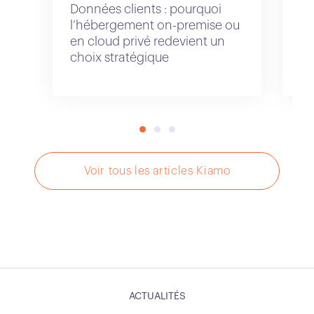
Données clients : pourquoi
Gé
l’hébergement on-premise ou
ce
en cloud privé redevient un
et
choix stratégique
Voir tous les articles Kiamo
ACTUALITÉS