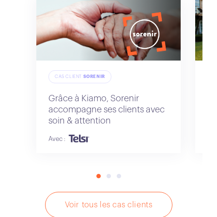
CAS CLIENT
SORENIR
C
Grâce à Kiamo, Sorenir
Wa
accompagne ses clients avec
bi
soin & attention
co
Avec :
Ave
Voir tous les cas clients