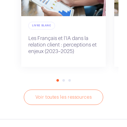
LIVRE BLANC
L
Les Français et l’IA dans la
Le
relation client : perceptions et
re
enjeux (2023–2025)
pe
ex
Voir toutes les ressources