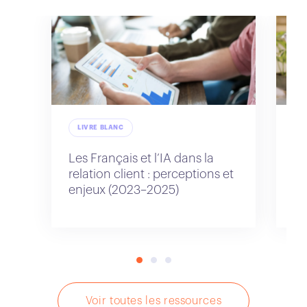
LIVRE BLANC
L
Les Français et l’IA dans la
Le
relation client : perceptions et
re
enjeux (2023–2025)
pe
ex
Voir toutes les ressources