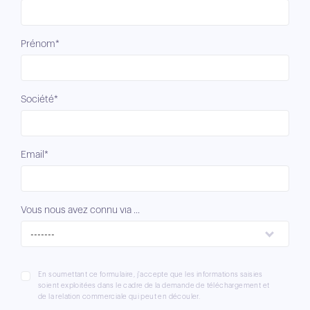
Prénom*
Société*
Email*
Vous nous avez connu via ...
-------
En soumettant ce formulaire, j'accepte que les informations saisies
soient exploitées dans le cadre de la demande de téléchargement et
de la relation commerciale qui peut en découler.