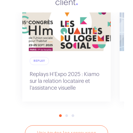
client
REPLAY
R
Replays H’Expo 2025 : Kiamo
Re
sur la relation locataire et
Cl
l’assistance visuelle
fi