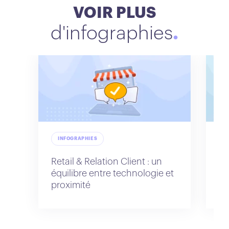
VOIR PLUS
d'infographies
INFOGRAPHIES
I
Retail & Relation Client : un
Re
équilibre entre technologie et
as
proximité
pr