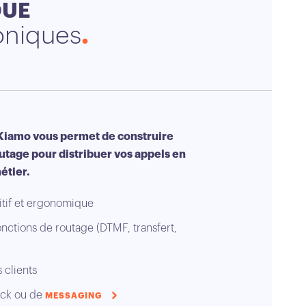
QUE
oniques
 Kiamo vous permet de construire
utage pour distribuer vos appels en
étier.
itif et ergonomique
ctions de routage (DTMF, transfert,
 clients
ack ou de
MESSAGING