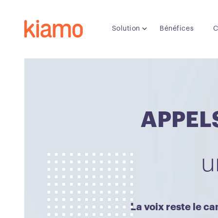
Solution
Bénéfices
C
APPEL
u
La voix reste le ca