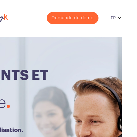
Demande de démo
FR
NTS ET
e
lisation.