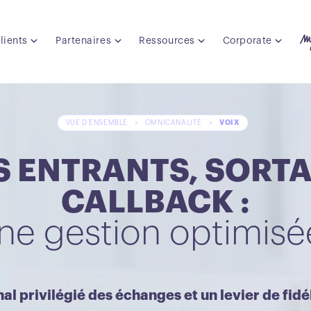
lients
Partenaires
Ressources
Corporate
VUE D’ENSEMBLE
>
OMNICANALITÉ
>
VOIX
S ENTRANTS, SORTA
CALLBACK :
ne gestion optimisé
nal privilégié des échanges et un levier de fidé