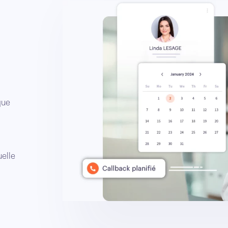
que
uelle