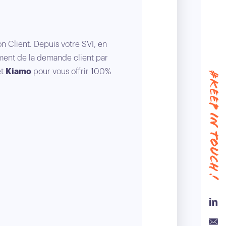
ORANGE
10:30 à
n Client. Depuis votre SVI, en
ement de la demande client par
Performance, pr
et
Kiamo
pour vous offrir 100%
#keep in touch !
choisissant l’exp
Link