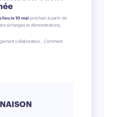
inée
 lieu le 10 mai
prochain à partir de
ntre échanges et démonstrations,
agement collaborateur… Comment
WEBINAIRE
INAISON
OBJECTI
COMMEN