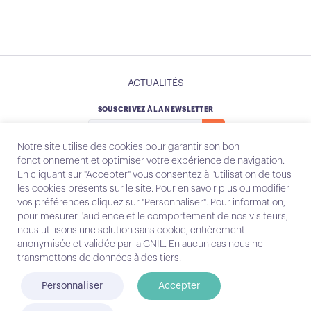
ACTUALITÉS
SOUSCRIVEZ À LA NEWSLETTER
Notre site utilise des cookies pour garantir son bon
fonctionnement et optimiser votre expérience de navigation.
En cliquant sur "Accepter" vous consentez à l'utilisation de tous
les cookies présents sur le site. Pour en savoir plus ou modifier
Instagram
Email
vos préférences cliquez sur "Personnaliser". Pour information,
pour mesurer l'audience et le comportement de nos visiteurs,
nous utilisons une solution sans cookie, entièrement
anonymisée et validée par la CNIL. En aucun cas nous ne
Contact
transmettons de données à des tiers.
Mentions légales
Personnaliser
Accepter
© Conecteo 2025