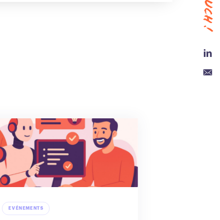
Link
Emai
EVÉNEMENTS