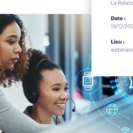
La Relat
Date :
19/12/20
Lieu :
webinair