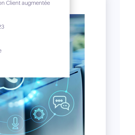
ion Client augmentée
23
e