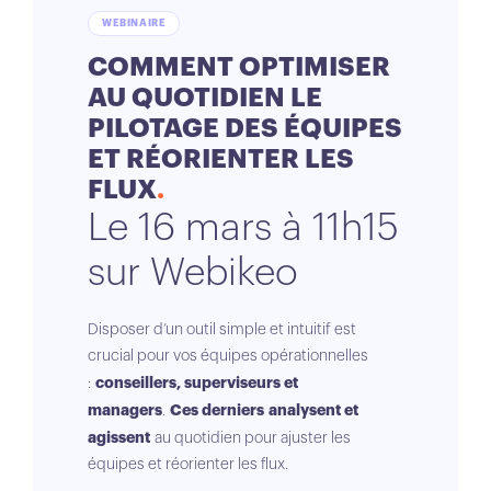
WEBINAIRE
COMMENT OPTIMISER
AU QUOTIDIEN LE
PILOTAGE DES ÉQUIPES
ET RÉORIENTER LES
FLUX
Le 16 mars à 11h15
sur Webikeo
Disposer d’un outil simple et intuitif est
crucial pour vos équipes opérationnelles
conseillers, superviseurs et
:
managers
Ces derniers
analysent et
.
agissent
au quotidien pour ajuster les
équipes et réorienter les flux.