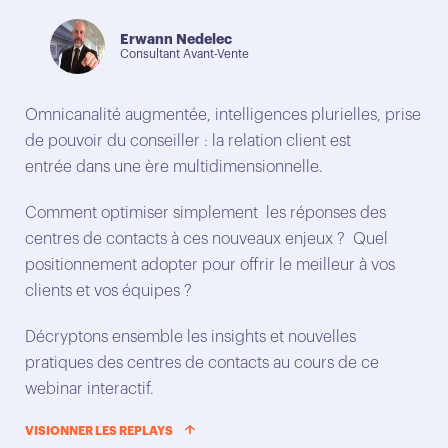
Boo
Erwann Nedelec
Consultant Avant-Vente
con
com
Omnicanalité augmentée, intelligences plurielles, prise
C’e
de pouvoir du conseiller : la relation client est
ave
entrée dans une ère multidimensionnelle.
Rej
Comment optimiser simplement les réponses des
sei
centres de contacts à ces nouveaux enjeux ? Quel
Fol
positionnement adopter pour offrir le meilleur à vos
clients et vos équipes ?
VIS
Décryptons ensemble les insights et nouvelles
pratiques des centres de contacts au cours de ce
webinar interactif.
VISIONNER LES REPLAYS