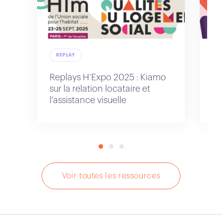
REPLAY
R
Replays H’Expo 2025 : Kiamo
Re
sur la relation locataire et
po
l’assistance visuelle
cl
Voir toutes les ressources