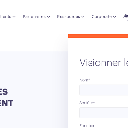
lients
Partenaires
Ressources
Corporate
Visionner l
Nom*
ES
ENT
Société*
Fonction