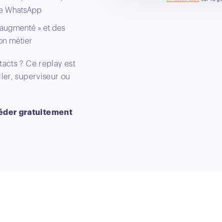
 de WhatsApp
r augmenté » et des
on métier
tacts ? Ce replay est
ller, superviseur ou
céder gratuitement