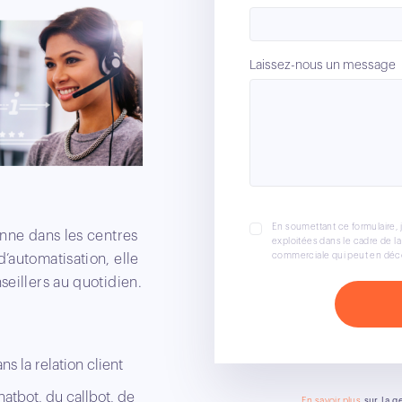
Laissez-nous un message
En soumettant ce formulaire, j
donne dans les centres
exploitées dans le cadre de l
commerciale qui peut en déco
d’automatisation, elle
seillers au quotidien.
s la relation client
atbot, du callbot, de
En savoir plus
sur la g