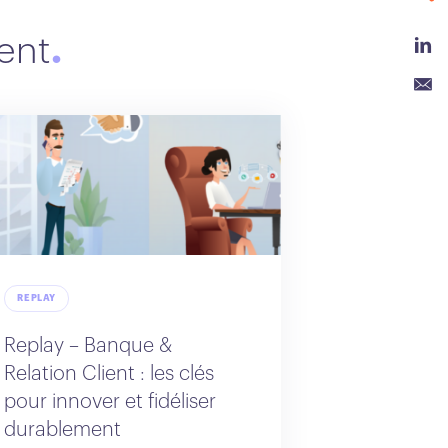
ient
Link
Emai
REPLAY
Replay – Banque &
Relation Client : les clés
pour innover et fidéliser
durablement