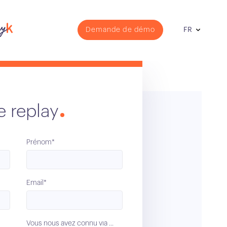
Demande de démo
FR
e replay
Prénom*
Email*
Vous nous avez connu via ...