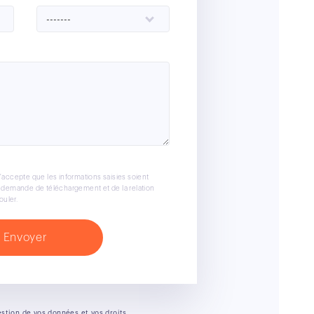
-------
'accepte que les informations saisies soient
a demande de téléchargement et de la relation
uler.
estion de vos données et vos droits.