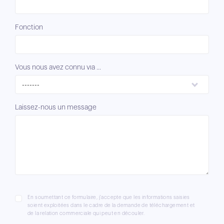
Fonction
Vous nous avez connu via ...
-------
Laissez-nous un message
En soumettant ce formulaire, j'accepte que les informations saisies
soient exploitées dans le cadre de la demande de téléchargement et
de la relation commerciale qui peut en découler.