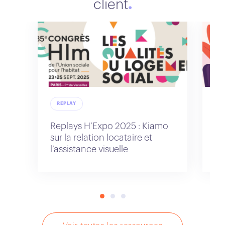
client
REPLAY
R
Replays H’Expo 2025 : Kiamo
Re
sur la relation locataire et
po
l’assistance visuelle
cl