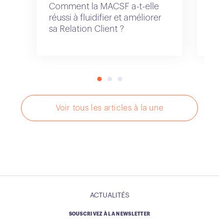
Comment la MACSF a-t-elle
Di
réussi à fluidifier et améliorer
un
sa Relation Client ?
po
cl
Voir tous les articles à la une
ACTUALITÉS
SOUSCRIVEZ À LA NEWSLETTER