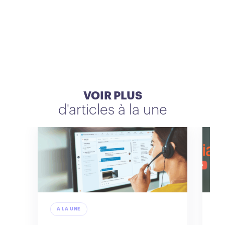
VOIR PLUS
d'articles à la une
A LA UNE
A