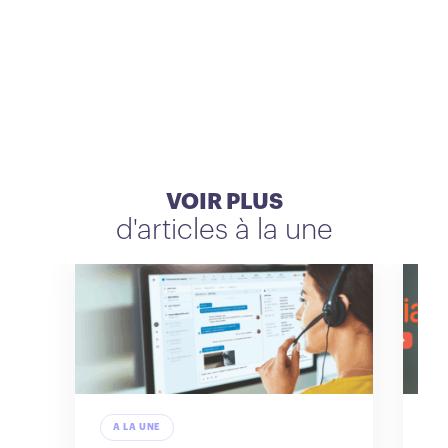
VOIR PLUS
d'articles à la une
A LA UNE
A